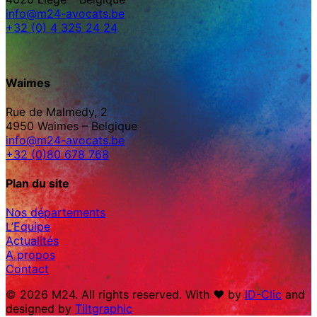
info@m24-avocats.be
+32 (0) 4 325 24 24
Waimes
Rue de Malmedy, 2
4950 Waimes – Belgique
info@m24-avocats.be
+32 (0)80 678 768
Plan du site
Nos départements
L’Equipe
Actualités
A propos
Contact
© 2026 M24. All rights reserved. With ♥︎ by
ID-Clic
and
designed by
Tiltgraphic